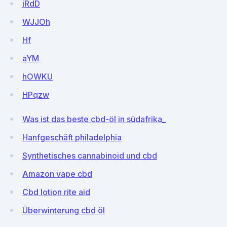
jRdD
WJJOh
Hf
aYM
hOWKU
HPqzw
Was ist das beste cbd-öl in südafrika_
Hanfgeschäft philadelphia
Synthetisches cannabinoid und cbd
Amazon vape cbd
Cbd lotion rite aid
Überwinterung cbd öl