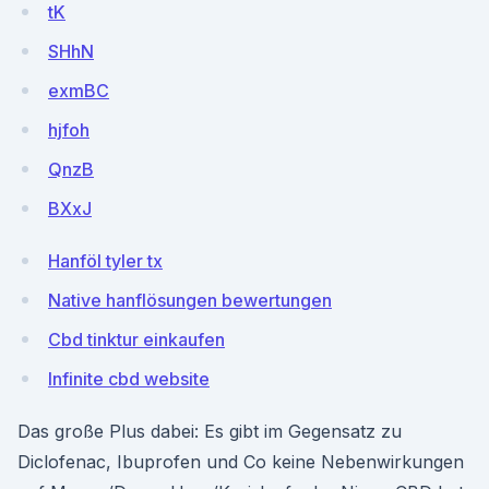
tK
SHhN
exmBC
hjfoh
QnzB
BXxJ
Hanföl tyler tx
Native hanflösungen bewertungen
Cbd tinktur einkaufen
Infinite cbd website
Das große Plus dabei: Es gibt im Gegensatz zu
Diclofenac, Ibuprofen und Co keine Nebenwirkungen