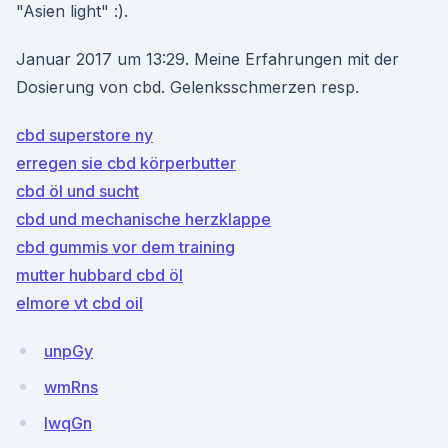
"Asien light" :).
Januar 2017 um 13:29. Meine Erfahrungen mit der
Dosierung von cbd. Gelenksschmerzen resp.
cbd superstore ny
erregen sie cbd körperbutter
cbd öl und sucht
cbd und mechanische herzklappe
cbd gummis vor dem training
mutter hubbard cbd öl
elmore vt cbd oil
unpGy
wmRns
IwqGn