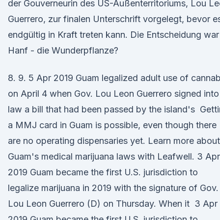
der Gouverneurin des US-Außenterritoriums, Lou L
Guerrero, zur finalen Unterschrift vorgelegt, bevor e
endgültig in Kraft treten kann. Die Entscheidung war
Hanf - die Wunderpflanze?
8. 9. 5 Apr 2019 Guam legalized adult use of cannab
on April 4 when Gov. Lou Leon Guerrero signed into
law a bill that had been passed by the island's Gett
a MMJ card in Guam is possible, even though there
are no operating dispensaries yet. Learn more about
Guam's medical marijuana laws with Leafwell. 3 Apr
2019 Guam became the first U.S. jurisdiction to
legalize marijuana in 2019 with the signature of Gov.
Lou Leon Guerrero (D) on Thursday. When it 3 Apr
2019 Guam became the first U.S. jurisdiction to