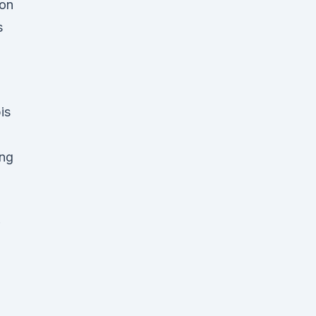
eon
s
is
ing