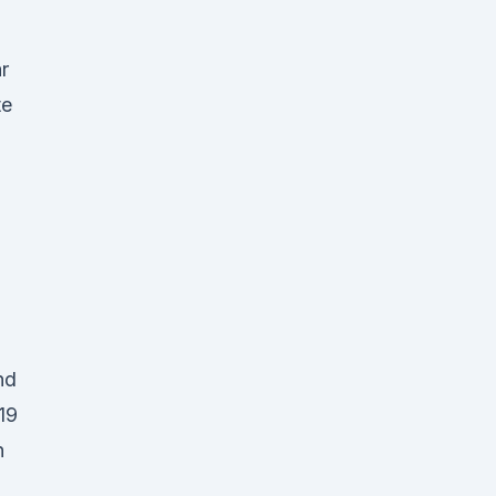
r
te
nd
19
n