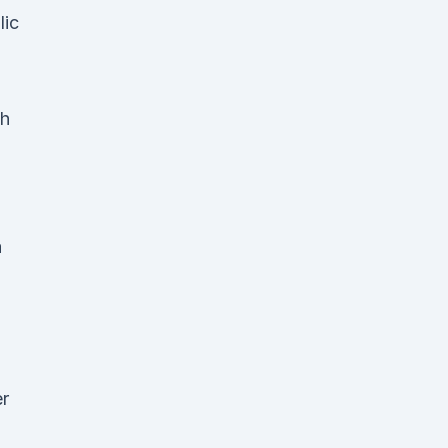
lic
ch
a
er