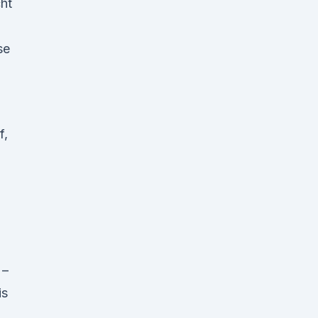
cht
se
f,
 –
is