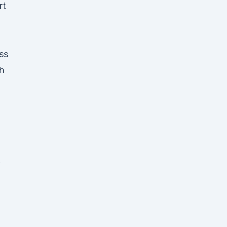
rt
ss
h