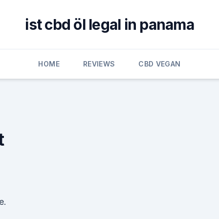
ist cbd öl legal in panama
HOME
REVIEWS
CBD VEGAN
t
e.