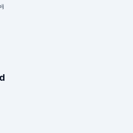
ij
nd
n