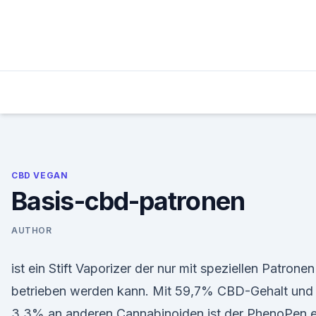
Skip
to
content
CBD VEGAN
Basis-cbd-patronen
AUTHOR
ist ein Stift Vaporizer der nur mit speziellen Patronen
betrieben werden kann. Mit 59,7% CBD-Gehalt und
3,3% an anderen Cannabinoiden ist der PhenoPen e