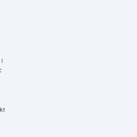
I
C
kt