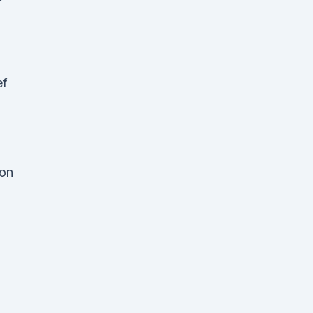
ef
 on