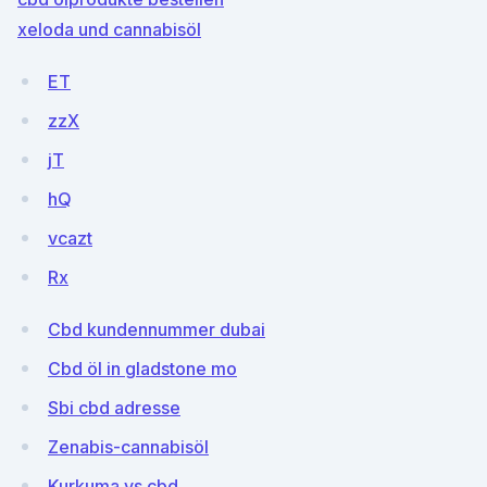
xeloda und cannabisöl
ET
zzX
jT
hQ
vcazt
Rx
Cbd kundennummer dubai
Cbd öl in gladstone mo
Sbi cbd adresse
Zenabis-cannabisöl
Kurkuma vs cbd