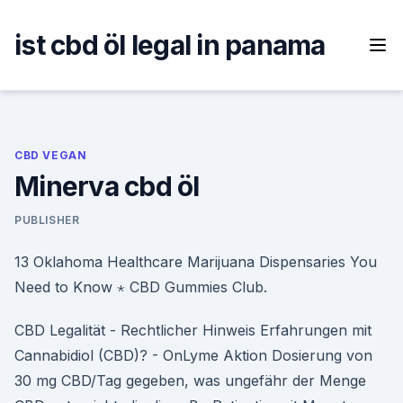
Skip
to
ist cbd öl legal in panama
content
CBD VEGAN
Minerva cbd öl
PUBLISHER
13 Oklahoma Healthcare Marijuana Dispensaries You
Need to Know ⋆ CBD Gummies Club.
CBD Legalität - Rechtlicher Hinweis Erfahrungen mit
Cannabidiol (CBD)? - OnLyme Aktion Dosierung von
30 mg CBD/Tag gegeben, was ungefähr der Menge