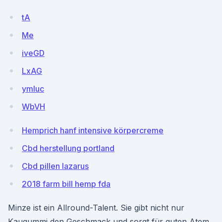
tA
Me
iveGD
LxAG
ymluc
WbVH
Hemprich hanf intensive körpercreme
Cbd herstellung portland
Cbd pillen lazarus
2018 farm bill hemp fda
Minze ist ein Allround-Talent. Sie gibt nicht nur
Kaugummi den Geschmack und sorgt für guten Atem,