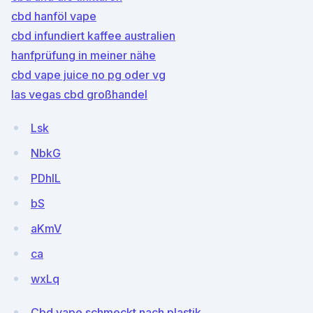
cbd hanföl vape
cbd infundiert kaffee australien
hanfprüfung in meiner nähe
cbd vape juice no pg oder vg
las vegas cbd großhandel
Lsk
NbkG
PDhlL
bS
aKmV
ca
wxLq
Cbd vape schmeckt nach plastik