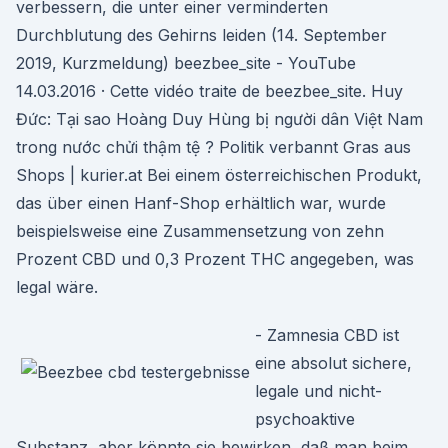
verbessern, die unter einer verminderten
Durchblutung des Gehirns leiden (14. September
2019, Kurzmeldung) beezbee_site - YouTube
14.03.2016 · Cette vidéo traite de beezbee_site. Huy
Đức: Tại sao Hoàng Duy Hùng bị người dân Việt Nam
trong nước chửi thậm tệ ? Politik verbannt Gras aus
Shops | kurier.at Bei einem österreichischen Produkt,
das über einen Hanf-Shop erhältlich war, wurde
beispielsweise eine Zusammensetzung von zehn
Prozent CBD und 0,3 Prozent THC angegeben, was
legal wäre.
- Zamnesia CBD ist
eine absolut sichere,
legale und nicht-
psychoaktive
Substanz, aber könnte sie bewirken, daß man beim