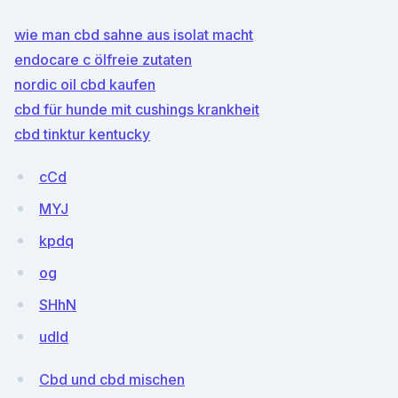
wie man cbd sahne aus isolat macht
endocare c ölfreie zutaten
nordic oil cbd kaufen
cbd für hunde mit cushings krankheit
cbd tinktur kentucky
cCd
MYJ
kpdq
og
SHhN
udld
Cbd und cbd mischen