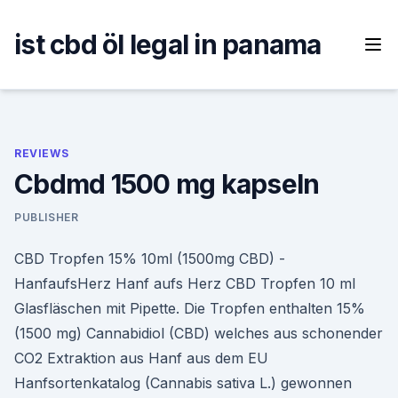
Skip
to
ist cbd öl legal in panama
content
REVIEWS
Cbdmd 1500 mg kapseln
PUBLISHER
CBD Tropfen 15% 10ml (1500mg CBD) -
HanfaufsHerz Hanf aufs Herz CBD Tropfen 10 ml
Glasfläschen mit Pipette. Die Tropfen enthalten 15%
(1500 mg) Cannabidiol (CBD) welches aus schonender
CO2 Extraktion aus Hanf aus dem EU
Hanfsortenkatalog (Cannabis sativa L.) gewonnen