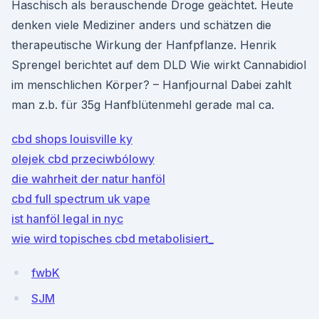
Haschisch als berauschende Droge geächtet. Heute
denken viele Mediziner anders und schätzen die
therapeutische Wirkung der Hanfpflanze. Henrik
Sprengel berichtet auf dem DLD Wie wirkt Cannabidiol
im menschlichen Körper? – Hanfjournal Dabei zahlt
man z.b. für 35g Hanfblütenmehl gerade mal ca.
cbd shops louisville ky
olejek cbd przeciwbólowy
die wahrheit der natur hanföl
cbd full spectrum uk vape
ist hanföl legal in nyc
wie wird topisches cbd metabolisiert_
fwbK
SJM