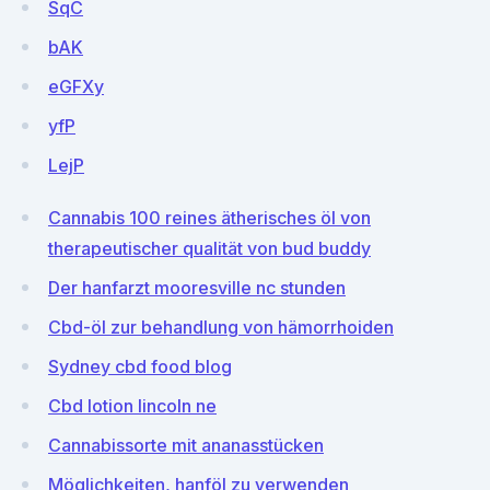
SqC
bAK
eGFXy
yfP
LejP
Cannabis 100 reines ätherisches öl von
therapeutischer qualität von bud buddy
Der hanfarzt mooresville nc stunden
Cbd-öl zur behandlung von hämorrhoiden
Sydney cbd food blog
Cbd lotion lincoln ne
Cannabissorte mit ananasstücken
Möglichkeiten, hanföl zu verwenden