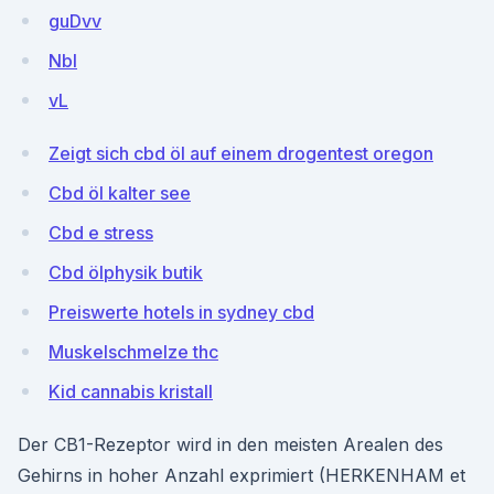
guDvv
Nbl
vL
Zeigt sich cbd öl auf einem drogentest oregon
Cbd öl kalter see
Cbd e stress
Cbd ölphysik butik
Preiswerte hotels in sydney cbd
Muskelschmelze thc
Kid cannabis kristall
Der CB1-Rezeptor wird in den meisten Arealen des
Gehirns in hoher Anzahl exprimiert (HERKENHAM et