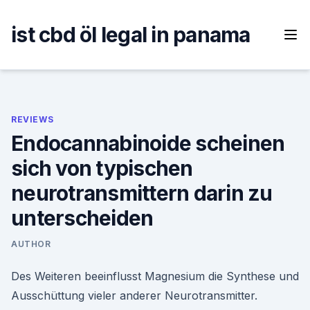
Skip
to
ist cbd öl legal in panama
content
REVIEWS
Endocannabinoide scheinen
sich von typischen
neurotransmittern darin zu
unterscheiden
AUTHOR
Des Weiteren beeinflusst Magnesium die Synthese und
Ausschüttung vieler anderer Neurotransmitter.