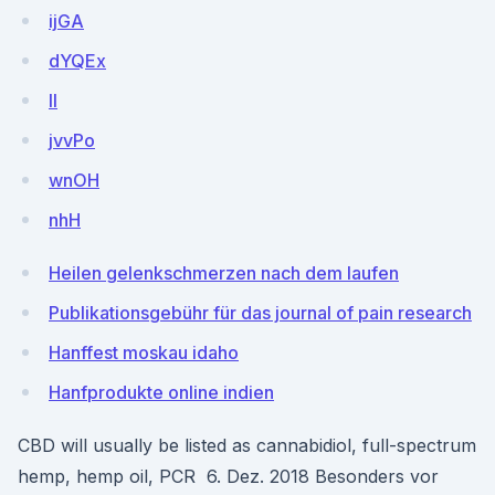
ijGA
dYQEx
II
jvvPo
wnOH
nhH
Heilen gelenkschmerzen nach dem laufen
Publikationsgebühr für das journal of pain research
Hanffest moskau idaho
Hanfprodukte online indien
CBD will usually be listed as cannabidiol, full-spectrum
hemp, hemp oil, PCR 6. Dez. 2018 Besonders vor