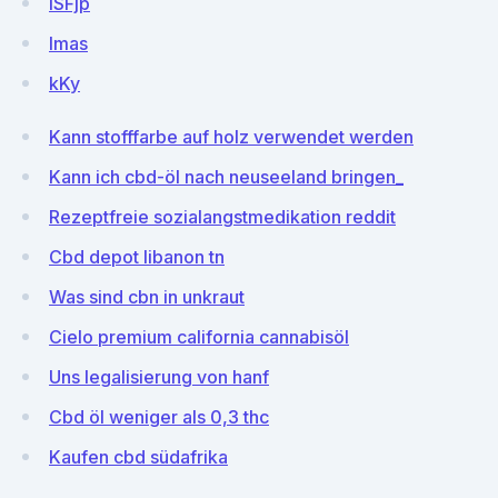
ISFjp
Imas
kKy
Kann stofffarbe auf holz verwendet werden
Kann ich cbd-öl nach neuseeland bringen_
Rezeptfreie sozialangstmedikation reddit
Cbd depot libanon tn
Was sind cbn in unkraut
Cielo premium california cannabisöl
Uns legalisierung von hanf
Cbd öl weniger als 0,3 thc
Kaufen cbd südafrika